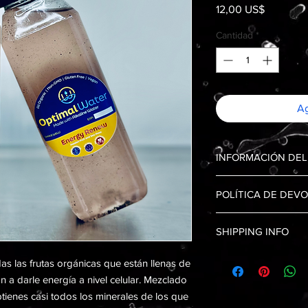
Precio
12,00 US$
Cantidad
*
Ag
INFORMACIÓN DE
Optimal Water Energy
POLÍTICA DE DEV
hidrógeno molecular 
durante todo el día. D
Sin devoluciones ni 
infusión de hierbas w
SHIPPING INFO
Shipping and Delivery 
s las frutas orgánicas que están llenas de
n a darle energía a nivel celular. Mezclado
ienes casi todos los minerales de los que