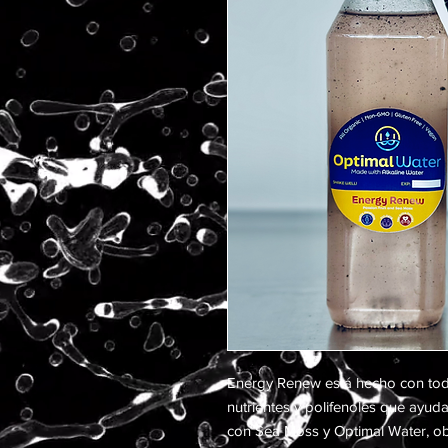
Energy Renew está hecho con toda
nutrientes y polifenoles que ayuda
con Sea Moss y Optimal Water, obt