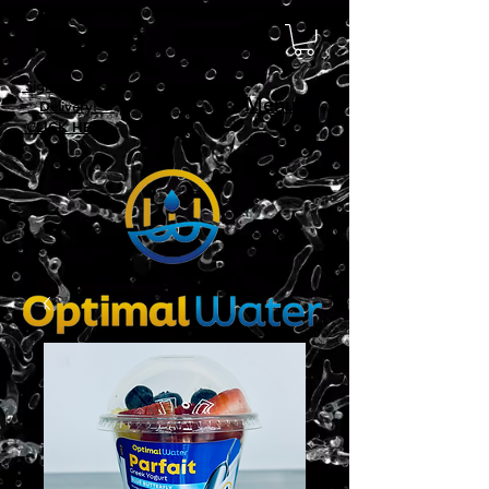
Sign Up For
Menu
Delivery!
CLICK HERE